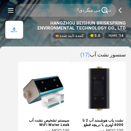
HANGZHOU BEISHUN BRISKSPRING
ENVIRONMENTAL TECHNOLOGY CO., LTD.
14
5.0
کننده تایید شده
YEARS
سنسور نشت آب
(17)
نشت یاب هوشمند آب 2 تا
سیستم تشخیص نشت آب
4000 لیتری با دریچه قطع
WiFi Water Leak
خودکار آب
SensorApp 1/2IN سیستم
100 عدد
MOQ:
100 عدد
MOQ: