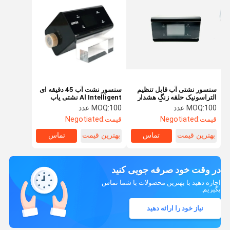
سنسور نشتی آب قابل تنظیم
سنسور نشت آب 45 دقیقه ای
التراسونیک حلقه زنگ هشدار
Al Intelligent نشتی یاب
Wifi تشخیص نشت آب تجاری
Wifi با صفحه نمایش لمسی
100 عدد
MOQ:
100 عدد
MOQ:
قیمت:
Negotiated
قیمت:
Negotiated
بهترین قیمت
تماس
بهترین قیمت
تماس
در وقت خود صرفه جویی کنید
اجازه دهید با بهترین محصولات با شما تماس
بگیریم.
نیاز خود را ارائه دهید