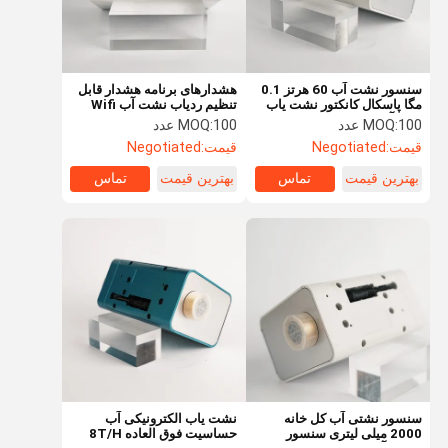
سنسور نشت آب 60 هرتز 0.1
هشدارهای برنامه هشدار قابل
مگا پاسکال کانکتور نشت یاب
تنظیم ردیاب نشت آب Wifi
Wifi آب 3/4 اینچی
14.5 تا 58psi Oof 5g
100 عدد
MOQ:
100 عدد
MOQ:
قیمت:
Negotiated
قیمت:
Negotiated
بهترین قیمت
تماس
بهترین قیمت
تماس
خانه
محصولات
درباره ما
تور کارخانه
سنسور نشتی آب کل خانه
نشت یاب الکترونیکی آب
2000 میلی لیتری سنسور
حساسیت فوق العاده 8T/H