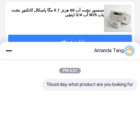
سنسور نشت آب 60 هرتز 0.1 مگا پاسکال کانکتور نشت
یاب Wifi آب 3/4 اینچی
ادامه هید
Amanda Tang
محصولات توصیه شده
6:21 PM
Good day, what product are you looking for?
حسگر دقیق
مانیتور سنسور
سنسور نشت
تمام سنسور
تشخیص آب وای
تشخیص آب
آب 8T/H
نشت آ
فای سنجش فوق
Wifi خانه
سنسور سطح
هوشمند
صوتی هوش
هوشمند خدمات
آب هوشمند
مصنوعی
تشخیص نشت
بهترین قیمت
بهترین قیمت
بهترین قیمت
بهترین ق
یادگیری مانیتور
خانه
خانه آشکارگر