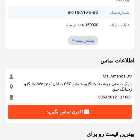
شماره مدل
BR-T8-A10-S-BS
قابلیت ارائه
150000 عدد در ماه
بیشتر ببینید
اطلاعات تماس
Ms. Amanda BS
پارک صنعتی هوشمند هانگژو، شماره 857 خیابان Wenyixi، هانگژو
ژجیانگ چین
+86 137 5812 5058
اکنون تماس بگیرید
بهترين قيمت رو براي