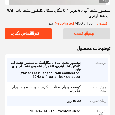
1
1
/
سنسور نشت آب 60 هرتز 0.1 مگا پاسکال کانکتور نشت یاب Wifi
آب 3/4 اینچی
قیمت：Negotiated
MOQ：100 عدد
بهترین قیمت
اکنون تماس بگیرید
توضیحات محصول
برجسته
سنسور نشت آب 0.1 مگاپاسکال، سنسور نشت آب
کانکتور 3/4 اینچی، 60 هرتز تشخیص نشت آب وای
فای
,
,
Water Leak Sensor 3/4in connector
60Hz wifi water leak detector
جزئیات بسته
کیسه های پلی شفاف + کارتن های ساده جامد برای
بندی
صادرات
زمان تحویل
10-30 روز
شرایط
L/C، D/A، D/P، T/T، Western Union
پرداخت