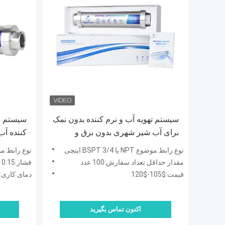
سیستم تهویه آب و نرم کننده بدون نمک
سیستم نر
برای آب شیر شهری بدون برق و
کننده آب
حفاظت طولانی مدت
مقیاس و
نوع رابط:موضوع NPT یا BSPT 3/4 اینچی
نوع رابط:موضوع NPT یا /4
زیست
مقدار حداقل تعداد سفارش:100 عدد
فشار:0.15 - 1 مگاپاسکال
قیمت:$105-$120
دمای کاری:0 ℃ - 100 ℃
اکنون تماس بگیرید