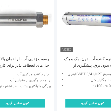
م کننده آب بدون نمک و پاک
رسوب زدایی آب با راندمان بالا ب
 بدون برق، پیشگیری از
حل های انعطاف پذیر برای کارب
 طراحی سازگار با محیط
BSPT 3 اینچی
نام:نرم کننده مرکزی آب
درصدی در مقیاس دست می یاب
برنامه:جلوگیری از مقیاس آب
ویژگی ها:باکتریوستات ، ضد تشنج ، نزولی ، محافظت طول
اکنون تماس بگیرید
اکنون تماس بگیرید