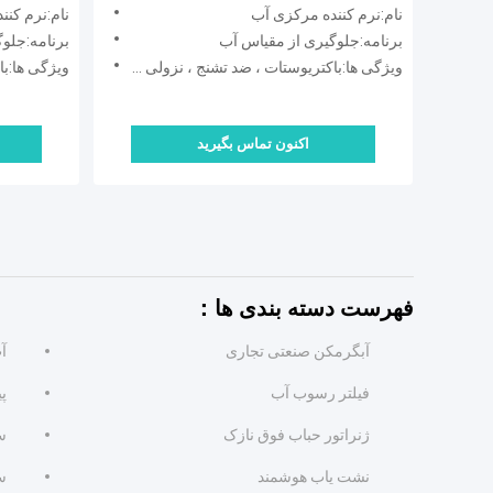
لوله کش
نام:نرم کننده مرکزی آب
نام:نرم کنن
دستگاه ر
برنامه:جلوگیری از مقیاس آب
برنامه:جلو
سازگار 
ویژگی ها:باکتریوستات ، ضد تشنج ، نزولی ، محافظت طولانی مدت
ویژگی ها:باکتریو
های آب 
اکنون تماس بگیرید
فهرست دسته بندی ها：
آبگرمکن صنعتی تجاری
آ
فیلتر رسوب آب
پ
ژنراتور حباب فوق نازک
س
نشت یاب هوشمند
س